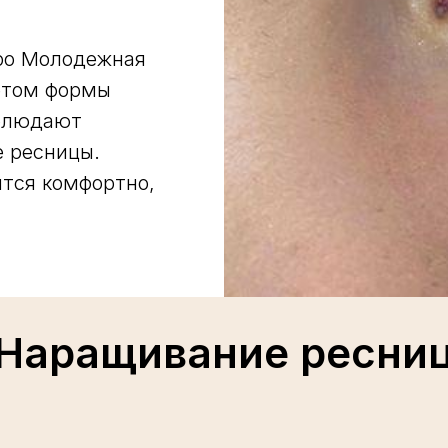
тро Молодежная
ётом формы
облюдают
е ресницы.
ится комфортно,
Наращивание ресни