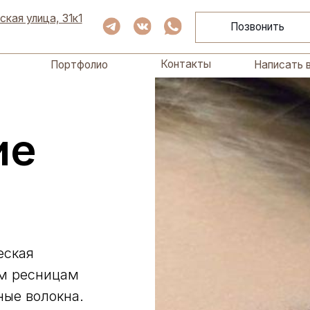
Написать в ТГ
Портфолио
Контакты
ца, 31к1
Позвонить
+7 (968)
Контакты
Портфолио
Написать в ТГ
ие
еская
ым ресницам
ные волокна.