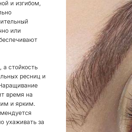
ой и изгибом,
льно
зительный
чно или
обеспечивают
, а стойкость
альных ресниц и
 Наращивание
ит время на
ким и ярким.
омендуется
о ухаживать за