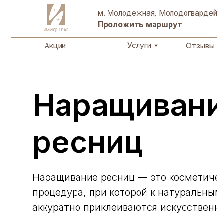
Акции
Отзывы
Услуги
м. Молодежная, Молодогвардейская ули
Проложить маршрут
Услуги
Акции
Отзывы
Наращиван
ресниц
Наращивание ресниц — это косметич
процедура, при которой к натуральн
аккуратно приклеиваются искусствен