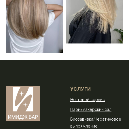
УСЛУГИ
Ногтевой сервис
Парикмахерский зал
Б
иозавивка/Кератиновое
выпрямлени
е