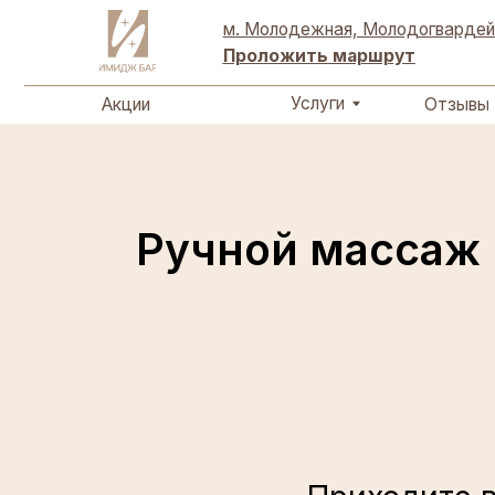
Акции
Отзывы
Услуги
м. Молодежная, Молодогвардейская ули
Проложить маршрут
Услуги
Акции
Отзывы
Ручной массаж