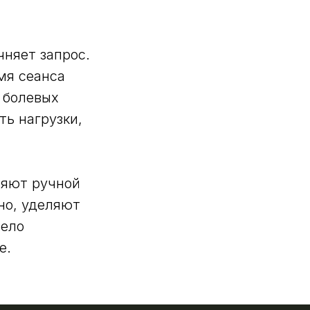
няет запрос.
мя сеанса
 болевых
ть нагрузки,
няют ручной
но, уделяют
тело
е.